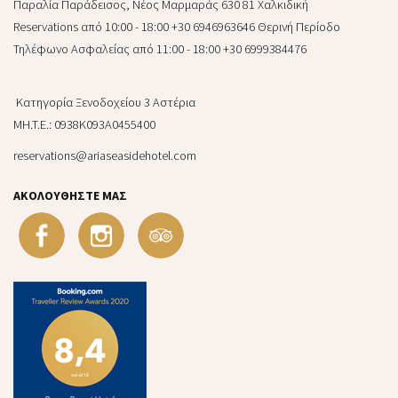
Παραλία Παράδεισος, Νέος Μαρμαράς 630 81 Χαλκιδική
Reservations από 10:00 - 18:00 +30 6946963646 Θερινή Περίοδο
Τηλέφωνο Ασφαλείας από 11:00 - 18:00 +30 6999384476
Κατηγορία Ξενοδοχείου 3 Αστέρια
MH.T.E.: 0938Κ093Α0455400
reservations@ariaseasidehotel.com
ΑΚΟΛΟΥΘΉΣΤΕ ΜΑΣ