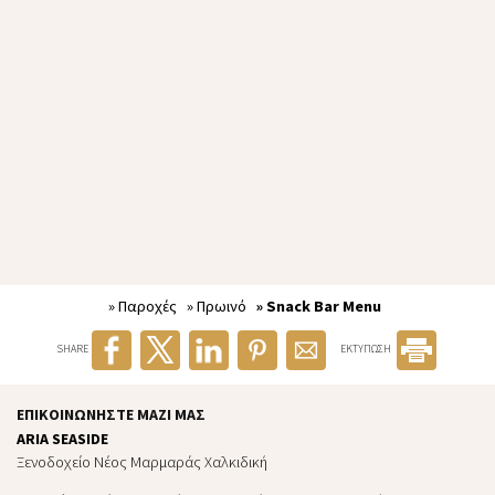
χώρο εστίασης. Το μενού του δείπνου μας, που διατίθεται από
τις 19:00 έως τις 22:30, περιλαμβάνει μια επιλογή από
εξειδικευμένα πιάτα που αναδεικνύουν τα καλύτερα τοπικά και
εποχιακά προϊόντα. Είτε γιορτάζετε μια ειδική περίσταση είτε
απλώς απολαμβάνετε μια βραδινή έξοδο, οι προσφορές μας
για δείπνο σίγουρα θα εντυπωσιάσουν.
Στο Basil’s, είμαστε περήφανοι που δημιουργούμε μια ζεστή και
φιλόξενη ατμόσφαιρα όπου μπορείτε να χαλαρώσετε και να
απολαύσετε κάθε μπουκιά. Ανυπομονούμε να σας
εξυπηρετήσουμε σύντομα!
» Παροχές
» Πρωινό
» Snack Bar Menu
SHARE
ΕΚΤΥΠΩΣΗ
ΕΠΙΚΟΙΝΩΝΉΣΤΕ ΜΑΖΊ ΜΑΣ
ARIA SEASIDE
Ξενοδοχείο Νέος Μαρμαράς Χαλκιδική