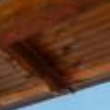
Experiență scufundări
Croaziere în Sithonia - Muntele Athos