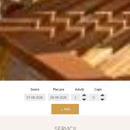
Sosire
Plecare
Adulți
Copii
→ HAE
SERVICII