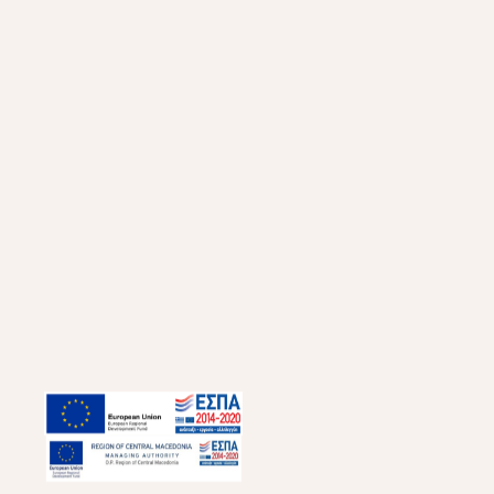
Sweat cream cake
_TSOUREKI_